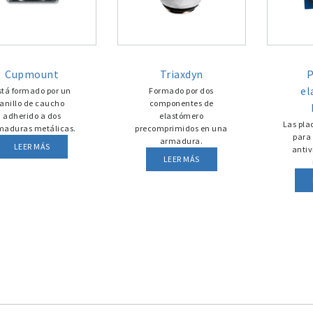
Cupmount
Triaxdyn
P
el
stá formado por un
Formado por dos
anillo de caucho
componentes de
adherido a dos
elastómero
Las pla
maduras metálicas.
precomprimidos en una
para 
armadura.
LEER MÁS
antiv
LEER MÁS