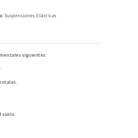
a:
Suspensiones Elásticas
amentales siguientes:
.
entales.
 suelo.