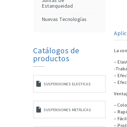
Juntas De
Estanqueidad
Nuevas Tecnologías
Apli
Catálogos de
La con
productos
– Elas
-Trab
– Efec
– Efec
SUSPENSIONES ELÁSTICAS
Ventaj
– Colo
SUSPENSIONES METÁLICAS
– Rapi
– Fáci
– Prot