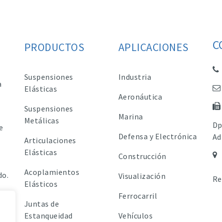
C
PRODUCTOS
APLICACIONES
Suspensiones
Industria
a
Elásticas
Aeronáutica
Suspensiones
Marina
Metálicas
Dp
e
Defensa y Electrónica
Ad
Articulaciones
Elásticas
Construcción
Acoplamientos
do.
Visualización
Re
Elásticos
Ferrocarril
Juntas de
Estanqueidad
Vehículos