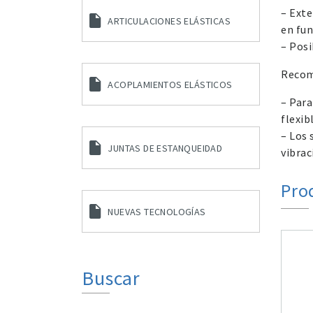
– Exte
ARTICULACIONES ELÁSTICAS
en fun
– Posi
Recom
ACOPLAMIENTOS ELÁSTICOS
– Para
flexib
– Los 
JUNTAS DE ESTANQUEIDAD
vibrac
Pro
NUEVAS TECNOLOGÍAS
Buscar