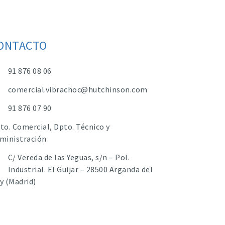
ONTACTO
91 876 08 06
comercial.vibrachoc@hutchinson.com
91 876 07 90
to. Comercial, Dpto. Técnico y
ministración
C/ Vereda de las Yeguas, s/n – Pol.
Industrial. El Guijar – 28500 Arganda del
y (Madrid)