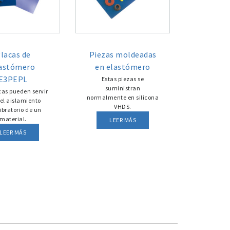
lacas de
Piezas moldeadas
astómero
en elastómero
E3PEPL
Estas piezas se
suministran
cas pueden servir
normalmente en silicona
el aislamiento
VHDS.
ibratorio de un
material.
LEER MÁS
LEER MÁS