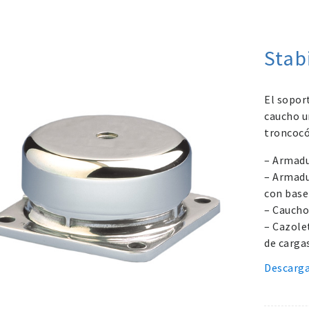
Stab
El sopor
caucho u
troncocó
– Armadu
– Armadu
con base
– Caucho
– Cazole
de cargas
Descarga