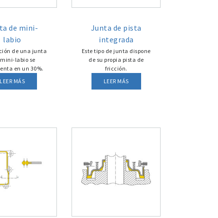
ta de mini-
Junta de pista
labio
integrada
ción de una junta
Este tipo de junta dispone
mini-labio se
de su propia pista de
enta en un 30%.
fricción.
LEER MÁS
LEER MÁS