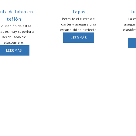
nta de labio en
Tapas
Ju
teflón
Permite el cierre del
La e
carter y asegura una
asegura
 duración de estas
estanquidad perfecta.
elastóm
tas es muy superior a
las de labio de
LEER MÁS
elastómero.
LEER MÁS