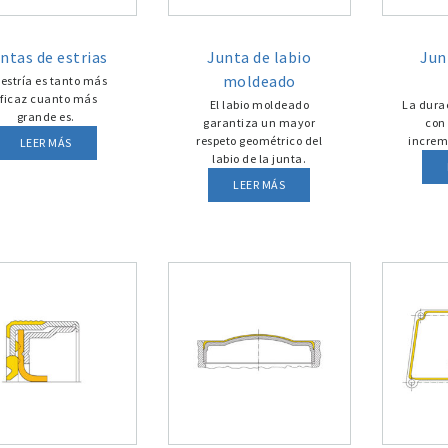
ntas de estrias
Junta de labio
Jun
moldeado
 estría es tanto más
ficaz cuanto más
El labio moldeado
La dura
grande es.
garantiza un mayor
con 
respeto geométrico del
increm
LEER MÁS
labio de la junta.
LEER MÁS