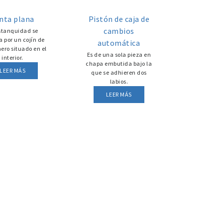
nta plana
Pistón de caja de
cambios
stanquidad se
 por un cojín de
automática
ero situado en el
Es de una sola pieza en
interior.
chapa embutida bajo la
LEER MÁS
que se adhieren dos
labios.
LEER MÁS