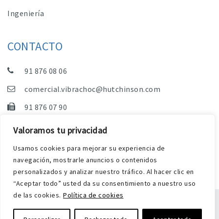
Ingeniería
CONTACTO
91 876 08 06
comercial.vibrachoc@hutchinson.com
91 876 07 90
Dpto. Comercial, Dpto. Técnico y Administración
Valoramos tu privacidad
C/ Vereda de las Yeguas, s/n – Pol. Industrial. El
Usamos cookies para mejorar su experiencia de
Guijar – 28500 Arganda del Rey (Madrid)
navegación, mostrarle anuncios o contenidos
personalizados y analizar nuestro tráfico. Al hacer clic en
“Aceptar todo” usted da su consentimiento a nuestro uso
de las cookies.
Política de cookies
Aviso Legal
Política de privacidad y cookies