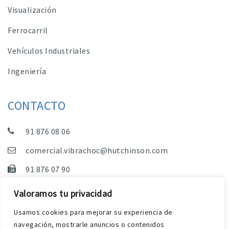
Visualización
Ferrocarril
Vehículos Industriales
Ingeniería
CONTACTO
91 876 08 06
comercial.vibrachoc@hutchinson.com
91 876 07 90
Dpto. Comercial, Dpto. Técnico y Administración
Valoramos tu privacidad
C/ Vereda de las Yeguas, s/n – Pol. Industrial. El
Usamos cookies para mejorar su experiencia de
Guijar – 28500 Arganda del Rey (Madrid)
navegación, mostrarle anuncios o contenidos