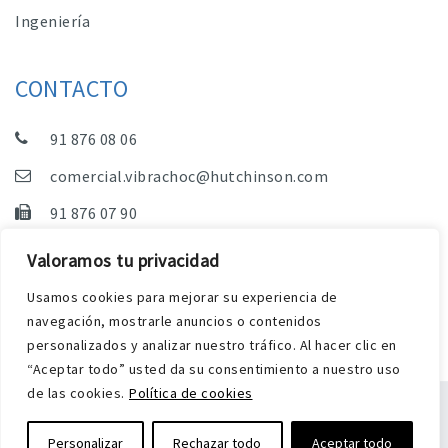
Ingeniería
CONTACTO
91 876 08 06
comercial.vibrachoc@hutchinson.com
91 876 07 90
Dpto. Comercial, Dpto. Técnico y Administración
Valoramos tu privacidad
C/ Vereda de las Yeguas, s/n – Pol. Industrial. El
Usamos cookies para mejorar su experiencia de
Guijar – 28500 Arganda del Rey (Madrid)
navegación, mostrarle anuncios o contenidos
personalizados y analizar nuestro tráfico. Al hacer clic en
“Aceptar todo” usted da su consentimiento a nuestro uso
de las cookies.
Política de cookies
Aviso Legal
Política de privacidad y cookies
Personalizar
Rechazar todo
Aceptar todo
Diseño web Harry Soul