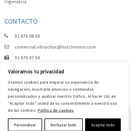
Ingeniería
CONTACTO
91 876 08 06
comercial.vibrachoc@hutchinson.com
91 876 07 90
Dpto. Comercial, Dpto. Técnico y Administración
Valoramos tu privacidad
C/ Vereda de las Yeguas, s/n – Pol. Industrial. El
Usamos cookies para mejorar su experiencia de
Guijar – 28500 Arganda del Rey (Madrid)
navegación, mostrarle anuncios o contenidos
personalizados y analizar nuestro tráfico. Al hacer clic en
“Aceptar todo” usted da su consentimiento a nuestro uso
de las cookies.
Política de cookies
Aviso Legal
Política de privacidad y cookies
Personalizar
Rechazar todo
Aceptar todo
Diseño web Harry Soul