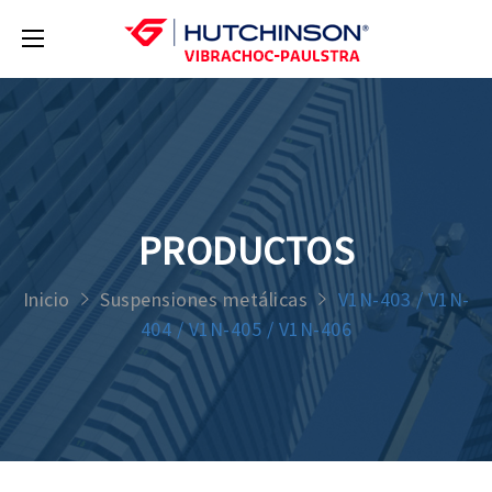
PRODUCTOS
Inicio
Suspensiones metálicas
V1N-403 / V1N-
404 / V1N-405 / V1N-406