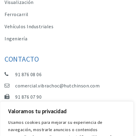
Visualización
Ferrocarril
Vehículos Industriales
Ingeniería
CONTACTO
91 876 08 06
comercial.vibrachoc@hutchinson.com
91 876 07 90
Dpto. Comercial, Dpto. Técnico y Administración
Valoramos tu privacidad
C/ Vereda de las Yeguas, s/n – Pol. Industrial. El
Usamos cookies para mejorar su experiencia de
Guijar – 28500 Arganda del Rey (Madrid)
navegación, mostrarle anuncios o contenidos