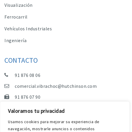
Visualización
Ferrocarril
Vehículos Industriales
Ingeniería
CONTACTO
91 876 08 06
comercial.vibrachoc@hutchinson.com
91 876 07 90
Dpto. Comercial, Dpto. Técnico y Administración
Valoramos tu privacidad
C/ Vereda de las Yeguas, s/n – Pol. Industrial. El
Usamos cookies para mejorar su experiencia de
Guijar – 28500 Arganda del Rey (Madrid)
navegación, mostrarle anuncios o contenidos