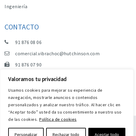
Ingeniería
CONTACTO
91 876 08 06
comercial.vibrachoc@hutchinson.com
91 876 07 90
Dpto. Comercial, Dpto. Técnico y Administración
Valoramos tu privacidad
C/ Vereda de las Yeguas, s/n – Pol. Industrial. El
Usamos cookies para mejorar su experiencia de
Guijar – 28500 Arganda del Rey (Madrid)
navegación, mostrarle anuncios o contenidos
personalizados y analizar nuestro tráfico. Al hacer clic en
“Aceptar todo” usted da su consentimiento a nuestro uso
de las cookies.
Política de cookies
Aviso Legal
Política de privacidad y cookies
Personalizar
Rechazar todo
Aceptar todo
Diseño web Harry Soul