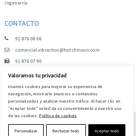
Ingeniería
CONTACTO
91 876 08 06
comercial.vibrachoc@hutchinson.com
91 876 07 90
Dpto. Comercial, Dpto. Técnico y Administración
Valoramos tu privacidad
C/ Vereda de las Yeguas, s/n – Pol. Industrial. El
Usamos cookies para mejorar su experiencia de
Guijar – 28500 Arganda del Rey (Madrid)
navegación, mostrarle anuncios o contenidos
personalizados y analizar nuestro tráfico. Al hacer clic en
“Aceptar todo” usted da su consentimiento a nuestro uso
de las cookies.
Política de cookies
Aviso Legal
Política de privacidad y cookies
Personalizar
Rechazar todo
Aceptar todo
Diseño web Harry Soul