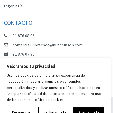
Ingeniería
CONTACTO
91 876 08 06
comercial.vibrachoc@hutchinson.com
91 876 07 90
Dpto. Comercial, Dpto. Técnico y Administración
Valoramos tu privacidad
C/ Vereda de las Yeguas, s/n – Pol. Industrial. El
Usamos cookies para mejorar su experiencia de
Guijar – 28500 Arganda del Rey (Madrid)
navegación, mostrarle anuncios o contenidos
personalizados y analizar nuestro tráfico. Al hacer clic en
“Aceptar todo” usted da su consentimiento a nuestro uso
de las cookies.
Política de cookies
Aviso Legal
Política de privacidad y cookies
Personalizar
Rechazar todo
Aceptar todo
Diseño web Harry Soul