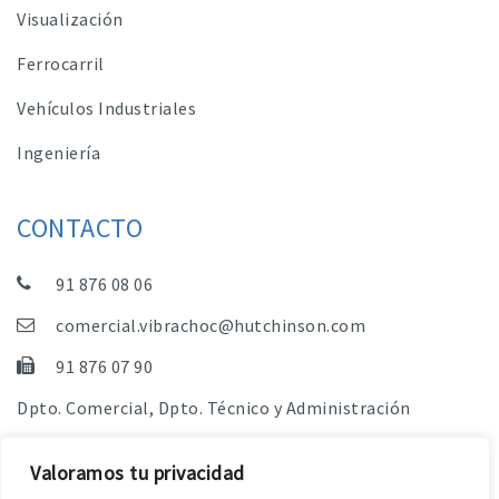
Visualización
Ferrocarril
Vehículos Industriales
Ingeniería
CONTACTO
91 876 08 06
comercial.vibrachoc@hutchinson.com
91 876 07 90
Dpto. Comercial, Dpto. Técnico y Administración
C/ Vereda de las Yeguas, s/n – Pol. Industrial. El
Valoramos tu privacidad
Guijar – 28500 Arganda del Rey (Madrid)