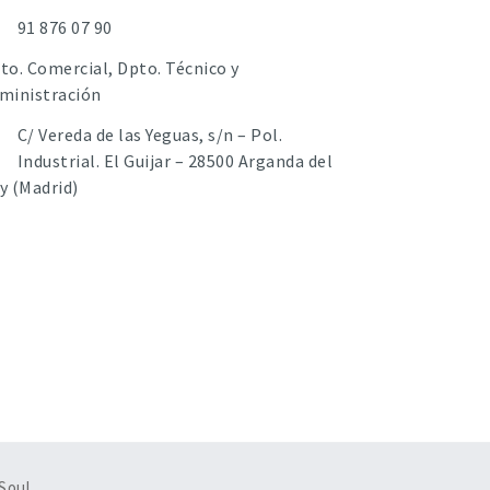
91 876 07 90
to. Comercial, Dpto. Técnico y
ministración
C/ Vereda de las Yeguas, s/n – Pol.
Industrial. El Guijar – 28500 Arganda del
y (Madrid)
Soul