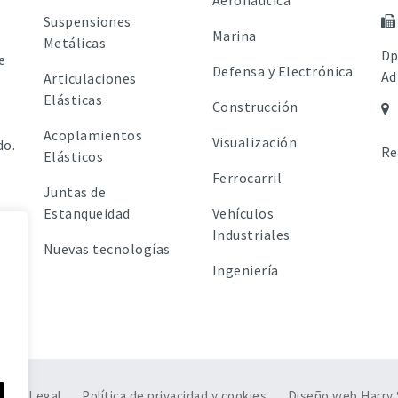
Suspensiones
Marina
Metálicas
Dp
e
Defensa y Electrónica
Ad
Articulaciones
Elásticas
Construcción
Acoplamientos
Visualización
do.
Re
Elásticos
Ferrocarril
Juntas de
Estanqueidad
Vehículos
Industriales
Nuevas tecnologías
Ingeniería
viso Legal
Política de privacidad y cookies
Diseño web Harry 