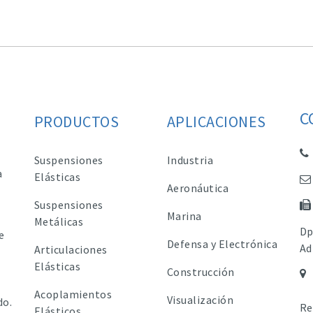
C
PRODUCTOS
APLICACIONES
Suspensiones
Industria
a
Elásticas
Aeronáutica
Suspensiones
Marina
Metálicas
Dp
e
Defensa y Electrónica
Ad
Articulaciones
Elásticas
Construcción
Acoplamientos
Visualización
do.
Re
Elásticos