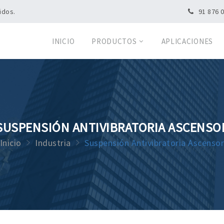
idos.
91 876 
INICIO
PRODUCTOS
APLICACIONES
SUSPENSIÓN ANTIVIBRATORIA ASCENSO
Inicio
Industria
Suspensión Antivibratoria Ascenso