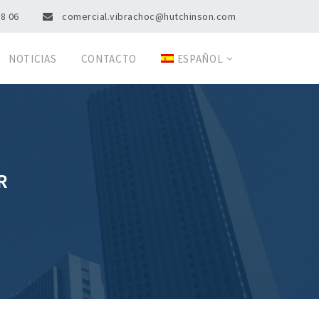
08 06
comercial.vibrachoc@hutchinson.com
NOTICIAS
CONTACTO
ESPAÑOL
R
r