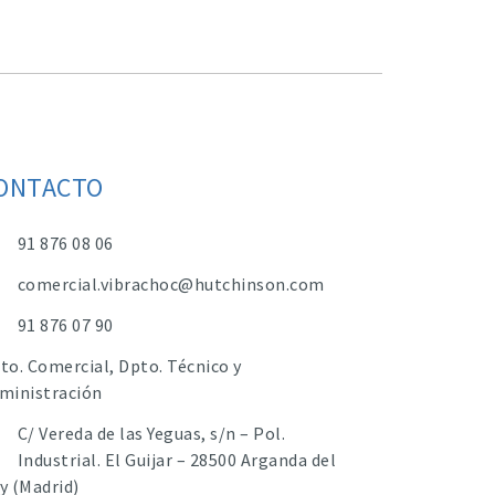
ONTACTO
91 876 08 06
comercial.vibrachoc@hutchinson.com
91 876 07 90
to. Comercial, Dpto. Técnico y
ministración
C/ Vereda de las Yeguas, s/n – Pol.
Industrial. El Guijar – 28500 Arganda del
y (Madrid)