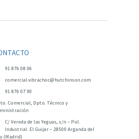
ONTACTO
91 876 08 06
comercial.vibrachoc@hutchinson.com
91 876 07 90
to. Comercial, Dpto. Técnico y
ministración
C/ Vereda de las Yeguas, s/n – Pol.
Industrial. El Guijar – 28500 Arganda del
y (Madrid)