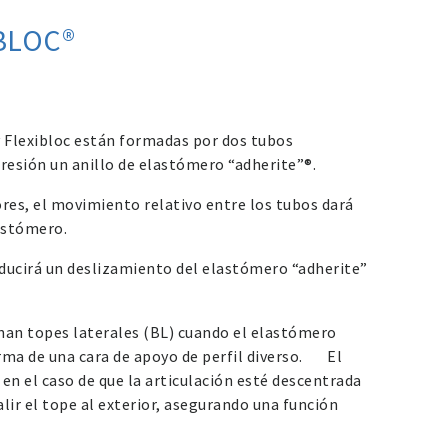
BLOC®
 y Flexibloc están formadas por dos tubos
presión un anillo de elastómero “adherite”®.
ores, el movimiento relativo entre los tubos dará
astómero.
oducirá un deslizamiento del elastómero “adherite”
nan topes laterales (BL) cuando el elastómero
orma de una cara de apoyo de perfil diverso. El
en el caso de que la articulación esté descentrada
alir el tope al exterior, asegurando una función