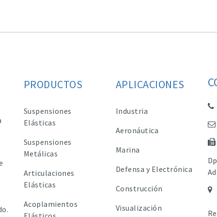
C
PRODUCTOS
APLICACIONES
Suspensiones
Industria
a
Elásticas
Aeronáutica
Suspensiones
Marina
Metálicas
Dp
e
Defensa y Electrónica
Ad
Articulaciones
Elásticas
Construcción
Acoplamientos
Visualización
do.
Re
Elásticos