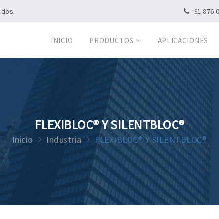
idos.
91 876 
INICIO
PRODUCTOS
APLICACIONES
FLEXIBLOC® Y SILENTBLOC®
Inicio
Industria
FLEXIBLOC® Y SILENTBLOC®